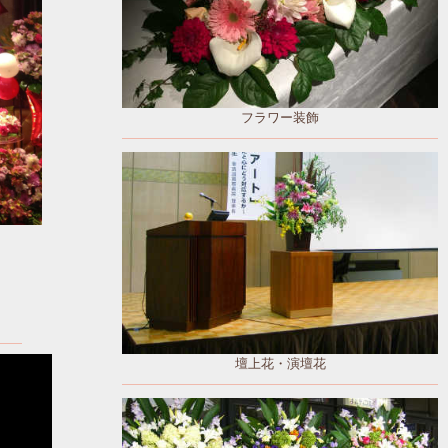
フラワー装飾
壇上花・演壇花