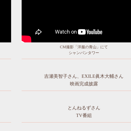
CM撮影「洋服の青山」にて
シャンパンタワー
吉瀬美智子さん、EXILE眞木大輔さん
映画完成披露
とんねるずさん
TV番組