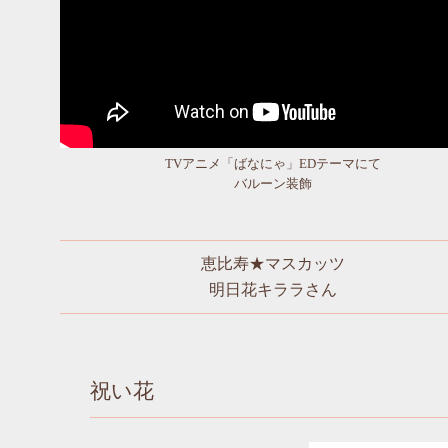
TVアニメ「ばなにゃ」EDテーマにて
バルーン装飾
恵比寿★マスカッツ
明日花キララさん
祝い花