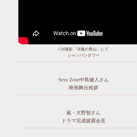
CM撮影「洋服の青山」にて
シャンパンタワー
Sexy Zone中島健人さん
映画舞台挨拶
嵐・大野智さん
ドラマ完成披露会見